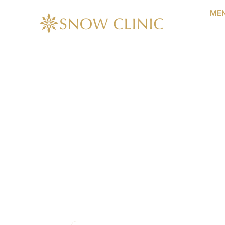
内
ME
容
を
ス
キ
ッ
プ